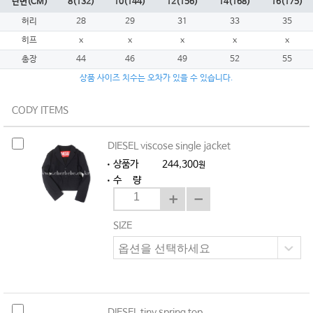
단면(CM)
8(132)
10(144)
12(156)
14(168)
16(175)
허리
28
29
31
33
35
히프
x
x
x
x
x
총장
44
46
49
52
55
상품 사이즈 치수는 오차가 있을 수 있습니다.
CODY ITEMS
DIESEL viscose single jacket
상품가
244,300
원
수 량
SIZE
DIESEL tiny spring top