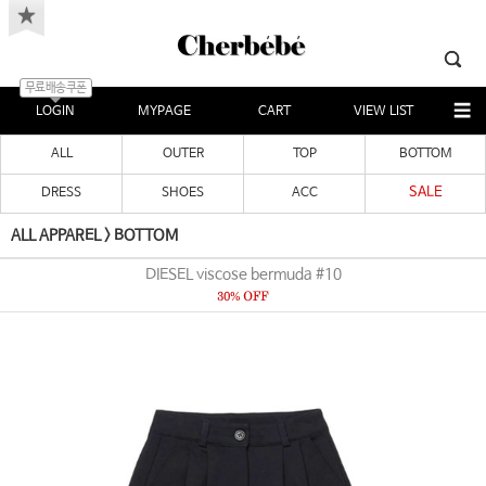
무료배송쿠폰
LOGIN
MYPAGE
CART
VIEW LIST
ALL
OUTER
TOP
BOTTOM
SALE
DRESS
SHOES
ACC
ALL APPAREL
>
BOTTOM
DIESEL viscose bermuda #10