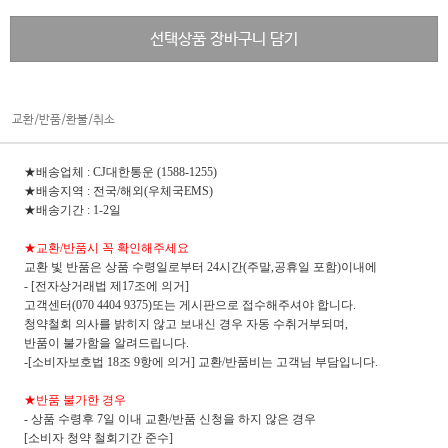
선택상품 장바구니 담기
교환/반품/환불/취소
★배송업체 : CJ대한통운 (1588-1255)
★배송지역 : 전국/해외(우체국EMS)
★배송기간 : 1-2일
★교환/반품시 꼭 확인해주세요
교환 빛 반품은 상품 수령일로부터 24시간(주말,공휴일 포함)이내에
- [전자상거래법 제17조에 의거]
고객센터(070 4404 9375)또는 게시판으로 접수해주셔야 합니다.
청약철회 의사를 밝히지 않고 보내신 경우 자동 수취거부되며,
반품이 불가함을 알려드립니다.
-[소비자보호법 18조 9항에 의거] 교환/반품비는 고객님 부담입니다.
★반품 불가한 경우
- 상품 수령후 7일 이내 교환/반품 신청을 하지 않은 경우
[소비자 청약 철회기간 준수]