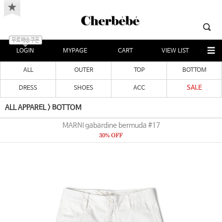
무료배송쿠폰
LOGIN
MYPAGE
CART
VIEW LIST
ALL
OUTER
TOP
BOTTOM
SALE
DRESS
SHOES
ACC
ALL APPAREL
>
BOTTOM
MARNI gabardine bermuda #17