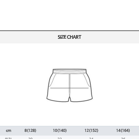
SIZE CHART
cm
8(128)
10(140)
12(152)
14(164)