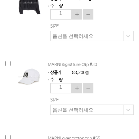
수 량
SIZE
MARNI signature cap #30
상품가
88,200
원
수 량
SIZE
MARNI over cotton top #55