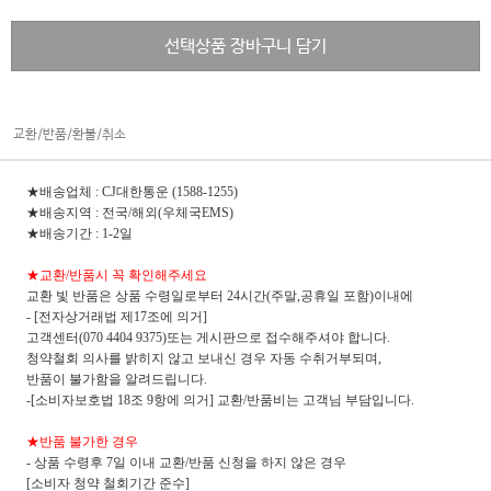
선택상품 장바구니 담기
교환/반품/환불/취소
★배송업체 : CJ대한통운 (1588-1255)
★배송지역 : 전국/해외(우체국EMS)
★배송기간 : 1-2일
★교환/반품시 꼭 확인해주세요
교환 빛 반품은 상품 수령일로부터 24시간(주말,공휴일 포함)이내에
- [전자상거래법 제17조에 의거]
고객센터(070 4404 9375)또는 게시판으로 접수해주셔야 합니다.
청약철회 의사를 밝히지 않고 보내신 경우 자동 수취거부되며,
반품이 불가함을 알려드립니다.
-[소비자보호법 18조 9항에 의거] 교환/반품비는 고객님 부담입니다.
★반품 불가한 경우
- 상품 수령후 7일 이내 교환/반품 신청을 하지 않은 경우
[소비자 청약 철회기간 준수]