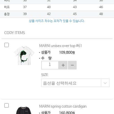
허리
30
32
34
36
히프
37
40
43
46
총장
39
42
45
48
상품 사이즈 치수는 오차가 있을 수 있습니다.
CODY ITEMS
MARNI unisex over top #61
상품가
109,800
원
수 량
SIZE
MARNI spring cotton cardigan
상품가
160,800
원