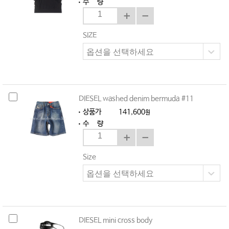
수 량
SIZE
DIESEL washed denim bermuda #11
상품가
141,600
원
수 량
Size
DIESEL mini cross body