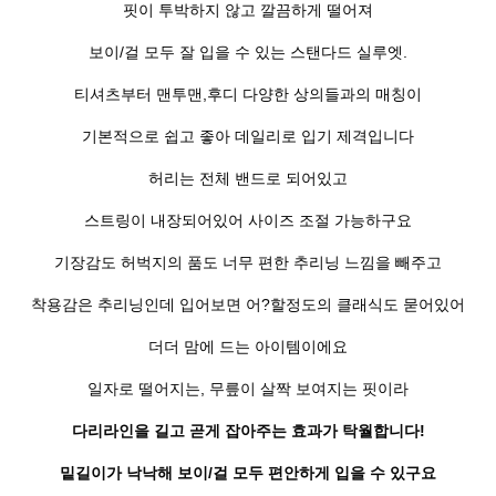
핏이 투박하지 않고 깔끔하게 떨어져
보이/걸 모두 잘 입을 수 있는 스탠다드 실루엣.
티셔츠부터 맨투맨,후디 다양한 상의들과의 매칭이
기본적으로 쉽고 좋아 데일리로 입기 제격입니다
허리는 전체 밴드로 되어있고
스트링이 내장되어있어 사이즈 조절 가능하구요
기장감도 허벅지의 품도 너무 편한 추리닝 느낌을 빼주고
착용감은 추리닝인데 입어보면 어?할정도의 클래식도 묻어있어
더더 맘에 드는 아이템이에요
일자로 떨어지는,
무릎이 살짝 보여지는 핏이라
다리라인을 길고 곧게 잡아주는 효과가 탁월합니다!
밑길이가 낙낙해 보이/걸 모두 편안하게 입을 수 있구요