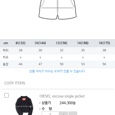
cm
8(132)
10(144)
12(156)
14(168)
16(175)
허리
28
30
32
35
38
히프
x
x
x
x
x
총장
44
47
50
53
56
상품 사이즈 치수는 오차가 있을 수 있습니다.
CODY ITEMS
DIESEL viscose single jacket
상품가
244,300
원
수 량