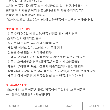
- [전자상거래법 제17조에 의거]
고객센터(070 4404 9375)또는 게시판으로 접수해주셔야 합니다.
청약철회 의사를 밝히지 않고 보내신 경우 자동 수취거부되며,
반품이 불가함을 알려드립니다.
-[소비자보호법 18조 9항에 의거] 교환/반품비는 고객님 부담입니다.
★반품 불가한 경우
- 상품 수령후 7일 이내 교환/반품 신청을 하지 않은 경우
[소비자 청약 철회기간 준수]
- 화이트 의류,니트,악세사리 제품의 경우
- 세일 및 이벤트 할인, 프리오더 제품의 경우
- 상품을 수선 또는 세탁하였을 경우
- 고객님 부주의로 인한 상품 변형 및 훼손 또는 파손이 된 경우
- 상품이 오염되었을 경우 (화장품,음식물,기타 오염물질)
- 제품에 부착된 택(Tag),바코드가 훼손되었거나 분실 된 경우
- 상품 자체 포장의 경우 상자 훼손/내부 포장재(더스트)를 분실한 경우
- 제품과 함께 제공된 사은품을 분실 또는 반품시 누락한 경우
★GUARANTEE
쉐르베베의 모든 제품은 100% 정품이며 구입하신 모든 제품은
A/S(유무상 별도 협의) 가능합니다.
ORDER
WISH LIST
Q&A
CS CENTER