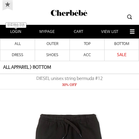
무료배송쿠폰
LOGIN
MYPAGE
CART
VIEW LIST
ALL
OUTER
TOP
BOTTOM
SALE
DRESS
SHOES
ACC
ALL APPAREL
>
BOTTOM
DIESEL unisex string bermuda #12