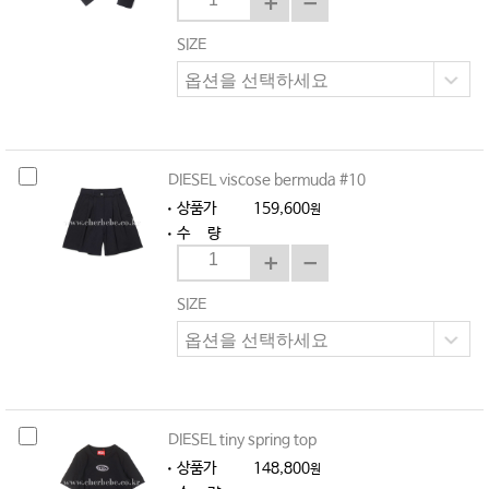
SIZE
DIESEL viscose bermuda #10
상품가
159,600
원
수 량
SIZE
DIESEL tiny spring top
상품가
148,800
원