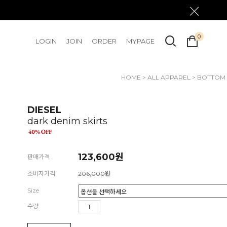
0
LOGIN
JOIN
ORDER
MYPAGE
HOME
>
ALL APPAREL
>
BOTTOM
Dark Den
DIESEL
dark denim skirts
123,600
원
판매가격
소비자가격
206,000원
Size
수량