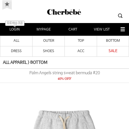
무료배송쿠폰
LOGIN
MYPAGE
CART
VIEW LIST
ALL
OUTER
TOP
BOTTOM
SALE
DRESS
SHOES
ACC
ALL APPAREL
>
BOTTOM
Palm Angels string sweat bermuda #20