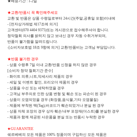
★배송기간 : 1-2일
★교환/반품시 꼭 확인해주세요
교환 빛 반품은 상품 수령일로부터 24시간(주말,공휴일 포함)이내에
- [전자상거래법 제17조에 의거]
고객센터(070 4404 9375)또는 게시판으로 접수해주셔야 합니다.
청약철회 의사를 밝히지 않고 보내신 경우 자동 수취거부되며,
반품이 불가함을 알려드립니다.
-[소비자보호법 18조 9항에 의거] 교환/반품비는 고객님 부담입니다.
★반품 불가한 경우
- 상품 수령후 7일 이내 교환/반품 신청을 하지 않은 경우
[소비자 청약 철회기간 준수]
- 화이트 의류,니트,악세사리 제품의 경우
- 세일 및 이벤트 할인, 프리오더 제품의 경우
- 상품을 수선 또는 세탁하였을 경우
- 고객님 부주의로 인한 상품 변형 및 훼손 또는 파손이 된 경우
- 상품이 오염되었을 경우 (화장품,음식물,기타 오염물질)
- 제품에 부착된 택(Tag),바코드가 훼손되었거나 분실 된 경우
- 상품 자체 포장의 경우 상자 훼손/내부 포장재(더스트)를 분실한 경우
- 제품과 함께 제공된 사은품을 분실 또는 반품시 누락한 경우
★GUARANTEE
쉐르베베의 모든 제품은 100% 정품이며 구입하신 모든 제품은