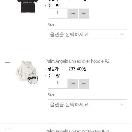
수 량
Size
Palm Angels unisex over hoodie #2
상품가
233,400
원
수 량
Size
Palm Angels unisex cotton top #64