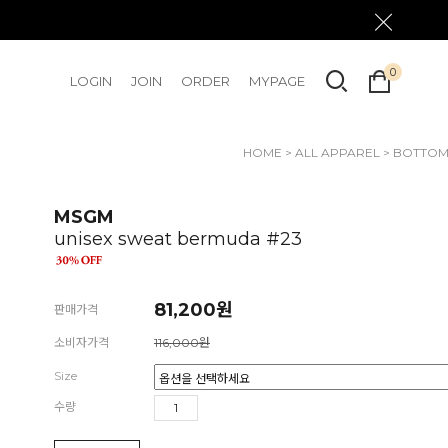
0
LOGIN
JOIN
ORDER
MYPAGE
HOME
>
ALL APPAREL
>
BOTTO
Unisex Sweat Be
MSGM
unisex sweat bermuda #23
81,200
원
판매가격
소비자가격
116,000원
Size
수량