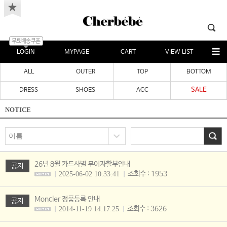
무료배송쿠폰
LOGIN
MYPAGE
CART
VIEW LIST
ALL
OUTER
TOP
BOTTOM
SALE
DRESS
SHOES
ACC
NOTICE
26년 8월 카드사별 무이자할부안내
공지
조회수 : 1953
2025-06-02 10:33:41
Moncler 정품등록 안내
공지
조회수 : 3626
2014-11-19 14:17:25