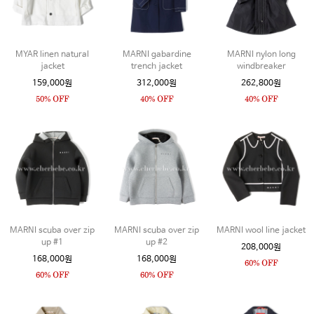
MYAR linen natural
MARNI gabardine
MARNI nylon long
jacket
trench jacket
windbreaker
159,000원
312,000원
262,800원
MARNI scuba over zip
MARNI scuba over zip
MARNI wool line jacket
up #1
up #2
208,000원
168,000원
168,000원