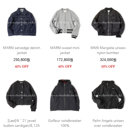
MARNI selvedge denim
MARNI sweat mini
MM6 Margiela unisex
jacket
jacket
nylon bomber
250,800원
172,800원
324,000원
[Last}N˚21 jewel
Golfeur windbreaker
Palm Angels unisex
button cardigan/8,12A
100%
over windbreaker