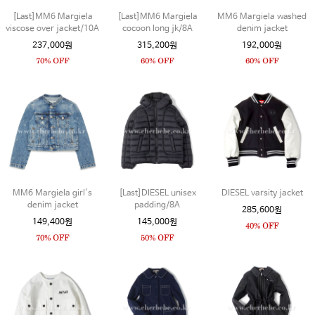
[Last]MM6 Margiela
[Last]MM6 Margiela
MM6 Margiela washed
viscose over jacket/10A
cocoon long jk/8A
denim jacket
237,000원
315,200원
192,000원
MM6 Margiela girl's
[Last]DIESEL unisex
DIESEL varsity jacket
denim jacket
padding/8A
285,600원
149,400원
145,000원