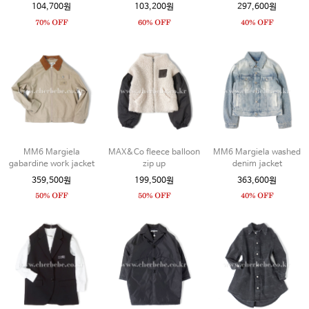
104,700원
103,200원
297,600원
MM6 Margiela
MAX&Co fleece balloon
MM6 Margiela washed
gabardine work jacket
zip up
denim jacket
359,500원
199,500원
363,600원