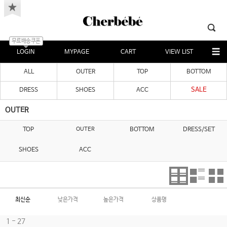
무료배송쿠폰
LOGIN
MYPAGE
CART
VIEW LIST
ALL
OUTER
TOP
BOTTOM
SALE
DRESS
SHOES
ACC
OUTER
TOP
OUTER
BOTTOM
DRESS/SET
SHOES
ACC
최신순
낮은가격
높은가격
상품명
1 - 27