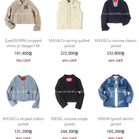
[Last]MARNI cropped
MAX&Co spring quilted
MAX&Co viscose classic
chino jk-beige/14A
jacket
jacket
101,400원
222,000원
232,800원
MAX&Co striped cotton
DIESEL viscose single
MSGM lyocell denim
jacket
jacket
jacket
131,200원
244,300원
165,200원