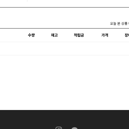
오늘 본 상품
수량
재고
적립금
가격
장